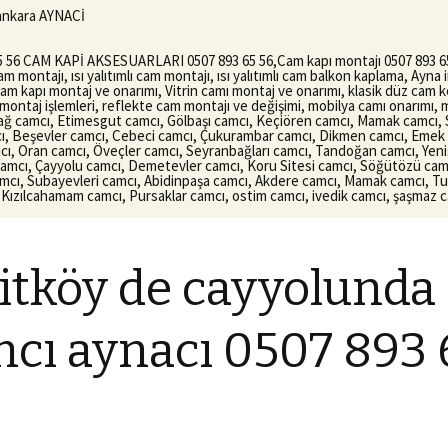
 ankara AYNACİ
 CAM KAPİ AKSESUARLARI 0507 893 65 56,Cam kapı montajı 0507 893 65 5
montajı, ısı yalıtımlı cam montajı, ısı yalıtımlı cam balkon kaplama, Ayna i
 cam kapı montaj ve onarımı, Vitrin camı montaj ve onarımı, klasik düz cam
 montaj işlemleri, reflekte cam montajı ve değişimi, mobilya camı onarımı,
dağ camcı, Etimesgut camcı, Gölbaşı camcı, Keçiören camcı, Mamak camcı, 
ı, Beşevler camcı, Cebeci camcı, Çukurambar camcı, Dikmen camcı, Emek c
 Oran camcı, Öveçler camcı, Seyranbağları camcı, Tandoğan camcı, Yenişeh
amcı, Çayyolu camcı, Demetevler camcı, Koru Sitesi camcı, Söğütözü camcı
mcı, Subayevleri camcı, Abidinpaşa camcı, Akdere camcı, Mamak camcı, Tuz
Kızılcahamam camcı, Pursaklar camcı, ostim camcı, ivedik camcı, şaşmaz 
tköy de cayyolunda
cı aynacı 0507 893 