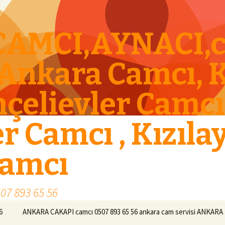
AMCI,AYNACI,c
 Ankara Camcı, 
çelievler Camcı
 Camcı , Kızıla
Camcı
07 893 65 56
6
ANKARA CAKAPI camcı 0507 893 65 56 ankara cam servisi ANKARA