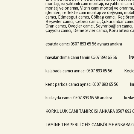
montajı, ısı yalıtımlı cam montajı, ısı yalıtımlı c
montaj ve onarımı, Vitrin camı montaj ve onarımı
işlemleri, reflekte cam montajı ve değişimi, mobi
camcı, Etimesgut camcı, Gölbaşı camcı, Keçiören
Beşevler camcı, Cebeci camcı, Çukurambar camcı
Oran camcı, Öveçler camcı, Seyranbağları camcı, 
Çayyolu camcı, Demetevler camcı, Koru Sitesi c
esatda camcı 0507 893 65 56 aynacı anakra
havalandırma camı tamiri 0507 893 65 56
İN
kalabada camcı aynacı 0507 893 65 56
Keçiö
kent parkda camcı aynacı 0507 893 65 56
kı
kızılayda camcı 0507 893 65 56 anakra
kızıl
KORKULUK CAMI TAMİRCİSİ ANKARA 0507 893 
LAMİNE TEMPERLİ OFİS CAMBÖLME ANKARA 050