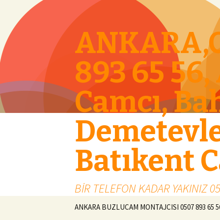
ANKARA,C
893 65 56,
Camcı, Bah
Demetevler
Batıkent 
BİR TELEFON KADAR YAKINIZ 05
İçeriğe geç
ANKARA BUZLUCAM MONTAJCISI 0507 893 65 5