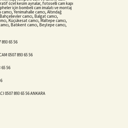
oratif özel kesim aynalar, fotoselli cam kapı
epheler için bombeli cam imalatı ve montaj
a camcı, Yenimahalle camcı, Altındağ
Bahçelievler camcı, Balgat camcı,
amcı, Küçükesat camcı, Maltepe camcı,
 camcı, Batıkent camcı, Beştepe camcı,
7 893 65 56
CAM 0507 893 65 56
 65 56
56
I 0507 893 65 56 ANKARA