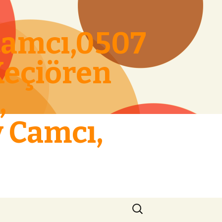
amcı,0507
Keçiören
,
y Camcı,
Arama: