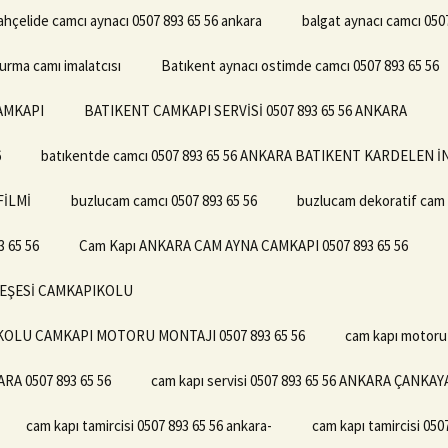
ahçelide camcı aynacı 0507 893 65 56 ankara
balgat aynacı camcı 050
urma camı imalatcısı
Batıkent aynacı ostimde camcı 0507 893 65 56
CAMKAPI
BATIKENT CAMKAPI SERVİSİ 0507 893 65 56 ANKARA
6
batıkentde camcı 0507 893 65 56 ANKARA BATIKENT KARDELEN
FİLMİ
buzlucam camcı 0507 893 65 56
buzlucam dekoratif cam 
 65 56
Cam Kapı ANKARA CAM AYNA CAMKAPI 0507 893 65 56
NTEŞESİ CAMKAPIKOLU
 KOLU CAMKAPI MOTORU MONTAJI 0507 893 65 56
cam kapı motor
A 0507 893 65 56
cam kapı servisi 0507 893 65 56 ANKARA ÇANKAY
cam kapı tamircisi 0507 893 65 56 ankara-
cam kapı tamircisi 0507