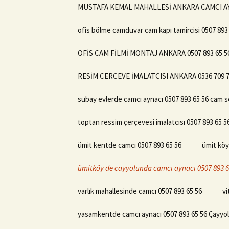
MUSTAFA KEMAL MAHALLESİ ANKARA CAMCI AYN
ofis bölme camduvar cam kapı tamircisi 0507 893
OFİS CAM FİLMİ MONTAJ ANKARA 0507 893 65 5
RESİM CERCEVE İMALATCISI ANKARA 0536 709 
subay evlerde camcı aynacı 0507 893 65 56 cam s
toptan ressim çerçevesi imalatcısı 0507 893 65
ümit kentde camcı 0507 893 65 56
ümit köy
ümitköy de cayyolunda camcı aynacı 0507 893 6
varlık mahallesinde camcı 0507 893 65 56
vi
yasamkentde camcı aynacı 0507 893 65 56 Çayyol