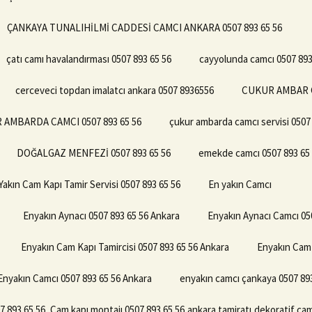
ÇANKAYA TUNALIHİLMİ CADDESİ CAMCI ANKARA 0507 893 65 56
çatı camı havalandırması 0507 893 65 56
cayyolunda camcı 0507 893
cerceveci topdan imalatcı ankara 0507 8936556
CUKUR AMBAR CA
 AMBARDA CAMCI 0507 893 65 56
çukur ambarda camcı servisi 0507
DOĞALGAZ MENFEZİ 0507 893 65 56
emekde camcı 0507 893 65
Yakın Cam Kapı Tamir Servisi 0507 893 65 56
En yakın Camcı
Enyakın Aynacı 0507 893 65 56 Ankara
Enyakın Aynacı Camcı 05
Enyakın Cam Kapı Tamircisi 0507 893 65 56 Ankara
Enyakın Cam 
Enyakın Camcı 0507 893 65 56 Ankara
enyakın camcı çankaya 0507 893
 65 56 ,Cam kapı montajı 0507 893 65 56,ankara,tamiratı,dekoratif cam