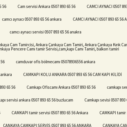
5 56
Cam servisi Ankara 0507 893 65 56
CAMCI AYNACI 0507 893
camcı aynacı 0507 893 65 56 ankara
CAMCI AYNACI 0507 893 65 56
camcı aynacı servisi 0507 893 65 56 anakra
ankaya Cam Tamircisi, Ankara Çankaya Cam Tamiri, Ankara Çankaya Kırık Ca
kaya Pencere Camı tamir Servisi,cam,kapı Camı Tamiri, balkon tamiri
 56
camduvar ofis bölmecamı 05078936556 ankara
 ankara
CAMKAPI KOLU ANKARA 0507 893 65 56 CAM KAPI KİLİDİ
893 65 56
Camkapı Ofiscamı Ankara 0507 893 65 56
camkapı ser
apı servisi ankara 0507 893 65 56 buzlucam
Camkapı sevisi 0507 893 
6
CAMKAPI tamir servisi 0507 893 65 56 Ankara
CAMKAPI tamir s
ÇANKAYA CAMKAPI SERVİS 0507 893 65 56 ANKARA
CANKAYA CAMK