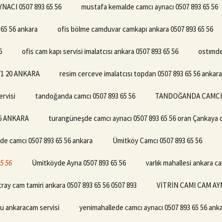
ACI 0507 893 65 56
mustafa kemalde camcı aynacı 0507 893 65 56
 65 56 ankara
ofis bölme camduvar camkapı ankara 0507 893 65 56
6
ofis cam kapı servisi imalatcısı ankara 0507 893 65 56
ostımde
71 20 ANKARA
resim cerceve imalatcısı topdan 0507 893 65 56 ankara
ervisi
tandoğanda camcı 0507 893 65 56
TANDOĞANDA CAMCI A
 56 ANKARA
turangüneşde camcı aynacı 0507 893 65 56 oran Çankaya c
de camcı 0507 893 65 56 ankara
Ümitköy Camcı 0507 893 65 56
5 56
Ümitköyde Ayna 0507 893 65 56
varlık mahallesi ankara c
tray cam tamiri ankara 0507 893 65 56 0507 893
VİTRİN CAMI CAM AYN
u ankaracam servisi
yenimahallede camcı aynacı 0507 893 65 56 ank