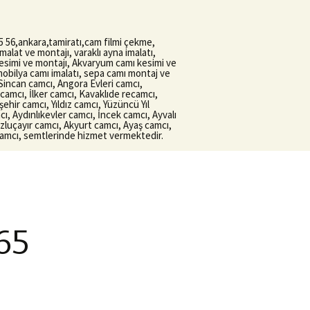
6,ankara,tamiratı,cam filmi çekme,
malat ve montajı, varaklı ayna imalatı,
 kesimi ve montajı, Akvaryum camı kesimi ve
 mobilya camı imalatı, sepa camı montaj ve
Sincan camcı, Angora Evleri camcı,
amcı, İlker camcı, Kavaklıde recamcı,
ir camcı, Yıldız camcı, Yüzüncü Yıl
, Aydınlıkevler camcı, İncek camcı, Ayvalı
luçayır camcı, Akyurt camcı, Ayaş camcı,
camcı, semtlerinde hizmet vermektedir.
65