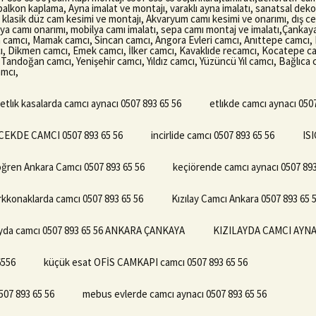
am balkon kaplama, Ayna imalat ve montajı, varaklı ayna imalatı, sanatsal dek
, klasik düz cam kesimi ve montajı, Akvaryum camı kesimi ve onarımı, dış c
lya camı onarımı, mobilya camı imalatı, sepa camı montaj ve imalatı,Çankay
 camcı, Mamak camcı, Sincan camcı, Angora Evleri camcı, Anıttepe camcı, 
, Dikmen camcı, Emek camcı, İlker camcı, Kavaklıde recamcı, Kocatepe c
Tandoğan camcı, Yenişehir camcı, Yıldız camcı, Yüzüncü Yıl camcı, Bağlıca
amcı,
etlık kasalarda camcı aynacı 0507 893 65 56
etlıkde camcı aynacı 050
CEKDE CAMCI 0507 893 65 56
incirlide camcı 0507 893 65 56
ISI
ğren Ankara Camcı 0507 893 65 56
keçiörende camcı aynacı 0507 893
rkkonaklarda camcı 0507 893 65 56
Kızılay Camcı Ankara 0507 893 65 
ayda camcı 0507 893 65 56 ANKARA ÇANKAYA
KIZILAYDA CAMCI AYNAC
6556
küçük esat OFİS CAMKAPI camcı 0507 893 65 56
7 893 65 56
mebus evlerde camcı aynacı 0507 893 65 56