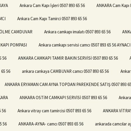
KAYA
Ankara Cam Kapı İşleri 0507 893 65 56
ANKARA Cam Kapı M
AMCI
Ankara Cam Kapı Tamirci 0507 893 65 56
S BÖLME CAMDUVAR
Ankara camkapı imalatı 0507 893 65 56
ANKA
K KAPI POMPASI
Ankara camkapı servisi camcı 0507 893 65 56 AYNAC
5 56
ANKARA CAMKAPI TAMİR BAKIN SERVİSİ 0507 893 65 56
 65 56
ankara cankaya CAMBUVAR camcı 0507 893 65 56
Ankar
ANKARA ERYAMAN CAM AYNA TOPDAN PAREKENDE SATIŞ 0507 893 65
NKARA
ANKARA OSTİM CAMKAPI SERVİSİ 0507 893 65 56
Ankara
5 56
Ankara vitray cam tamircisi 0507 893 65 56
ANKARA VİTRAY
5 56
ANKARA-AYNA- camcı 0507 893 65 56
ankarada camcılar ay