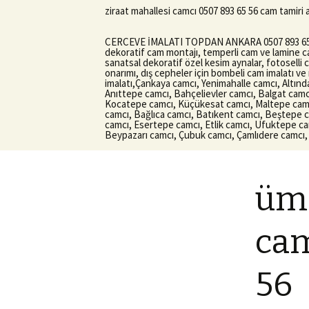
ziraat mahallesi camcı 0507 893 65 56 cam tamiri
CERCEVE İMALATI TOPDAN ANKARA 0507 893 65 56
dekoratif cam montajı, temperli cam ve lamine cam 
sanatsal dekoratif özel kesim aynalar, fotoselli
onarımı, dış cepheler için bombeli cam imalatı ve
imalatı,Çankaya camcı, Yenimahalle camcı, Altın
Anıttepe camcı, Bahçelievler camcı, Balgat camc
Kocatepe camcı, Küçükesat camcı, Maltepe camcı,
camcı, Bağlıca camcı, Batıkent camcı, Beştepe c
camcı, Esertepe camcı, Etlik camcı, Ufuktepe ca
Beypazarı camcı, Çubuk camcı, Çamlıdere camcı, 
ümi
cam
56