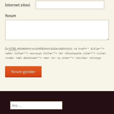
İnternet sitesi
Yorum
Şu
HTML
etiketlerini ve özelliklerini kullanabilirsiniz:
<a href="" title="">
<abbr title=""> <acronym title=""> <b> <blockquote cite=""> <cite>
<code> <del datetime=""> <em> <i> <q cite=""> <strike> <strong>
Arama: