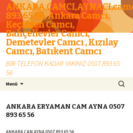
ANKARA,CAMCI,AYNACI,camc
893 65 56, Ankara Camcı,
Keçiören Camcı,
Bahçelievler Camcı,
Demetevler Camcı , Kızılay
Camcı, Batıkent Camcı
BİR TELEFON KADAR YAKINIZ 0507 893 65
56
İçeriğe geç
Arama:
Menü
ANKARA ERYAMAN CAM AYNA 0507
893 65 56
ANKARA CAM AYNA 0507 893 65 56