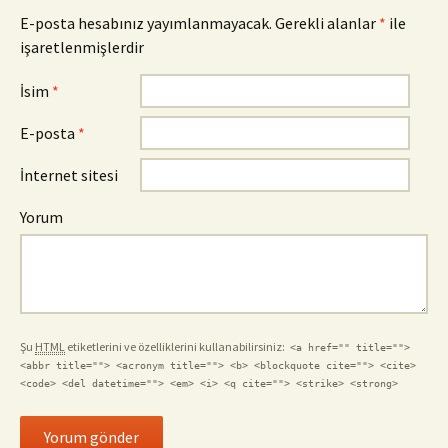
E-posta hesabınız yayımlanmayacak.
Gerekli alanlar
*
ile
işaretlenmişlerdir
İsim
*
E-posta
*
İnternet sitesi
Yorum
Şu
HTML
etiketlerini ve özelliklerini kullanabilirsiniz:
<a href="" title="">
<abbr title=""> <acronym title=""> <b> <blockquote cite=""> <cite>
<code> <del datetime=""> <em> <i> <q cite=""> <strike> <strong>