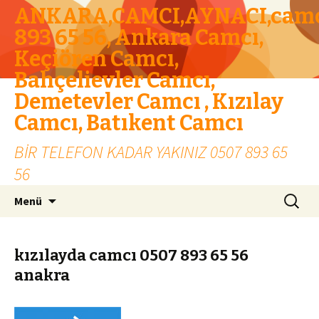
ANKARA,CAMCI,AYNACI,camc
893 65 56, Ankara Camcı,
Keçiören Camcı,
Bahçelievler Camcı,
Demetevler Camcı , Kızılay
Camcı, Batıkent Camcı
BİR TELEFON KADAR YAKINIZ 0507 893 65
56
İçeriğe geç
Arama:
Menü
kızılayda camcı 0507 893 65 56
anakra